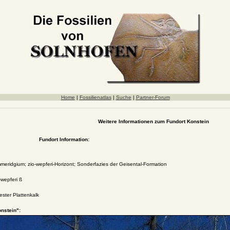
Home
|
Fossilienatlas
|
Suche
|
Partner-Forum
Weitere Informationen zum Fundort Konstein
Fundort Information:
eridgium; zio-wepferi-Horizont; Sonderfazies der Geisental-Formation
wepferi ß
ester Plattenkalk
nstein":