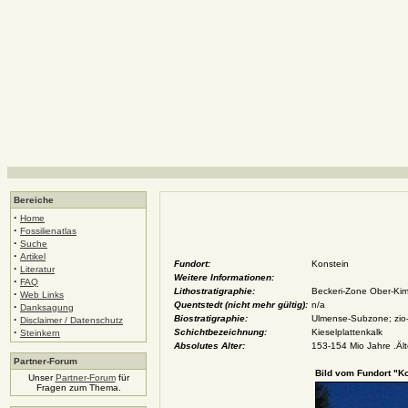
Bereiche
·
Home
·
Fossilienatlas
·
Suche
·
Artikel
Fundort:
Konstein
·
Literatur
Weitere Informationen:
·
FAQ
Lithostratigraphie:
Beckeri-Zone Ober-Kimm
·
Web Links
Quentstedt (nicht mehr gültig):
n/a
·
Danksagung
·
Biostratigraphie:
Ulmense-Subzone; zio-
Disclaimer / Datenschutz
·
Schichtbezeichnung:
Kieselplattenkalk
Steinkern
Absolutes Alter:
153-154 Mio Jahre .Ält
Partner-Forum
Bild vom Fundort "Ko
Unser
Partner-Forum
für
Fragen zum Thema.