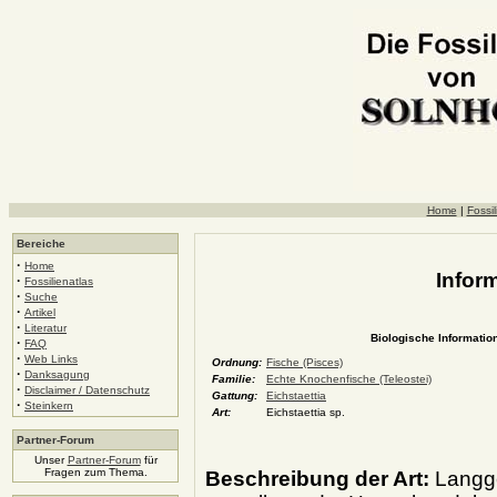
Home
|
Fossil
Bereiche
·
Home
Inform
·
Fossilienatlas
·
Suche
·
Artikel
·
Literatur
Biologische Information
·
FAQ
·
Web Links
Ordnung:
Fische (Pisces)
·
Danksagung
Familie:
Echte Knochenfische (Teleostei)
·
Disclaimer / Datenschutz
Gattung:
Eichstaettia
·
Steinkern
Art:
Eichstaettia sp.
Partner-Forum
Unser
Partner-Forum
für
Fragen zum Thema.
Beschreibung der Art:
Langge