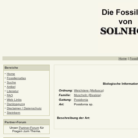
Home
|
Fossil
Bereiche
·
Home
·
Fossilienatlas
·
Suche
Biologische Information
·
Artikel
·
Ordnung:
Weichtiere (Mollusca)
Literatur
·
Familie:
Muscheln (Bivalvia)
FAQ
·
Web Links
Gattung:
Posidonia
·
Danksagung
Art:
Posidonia sp.
·
Disclaimer / Datenschutz
·
Steinkern
Beschreibung der Art:
Partner-Forum
Unser
Partner-Forum
für
Fragen zum Thema.