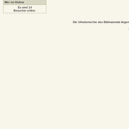
Wer ist Online
Es sind 14
Besucher online.
Die Urheberrechte des Bildmaterials liege