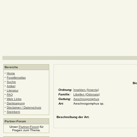
Bereiche
·
Home
·
Fossilienatlas
·
Suche
Bi
·
Artikel
·
Ordnung:
Insekten (Insecta)
Literatur
·
Familie:
Libellen (Odonata)
FAQ
·
Web Links
Gattung:
Aeschnogomphus
·
Danksagung
Art:
Aeschnogomphus sp.
·
Disclaimer / Datenschutz
·
Steinkern
Beschreibung der Art:
Partner-Forum
Unser
Partner-Forum
für
Fragen zum Thema.