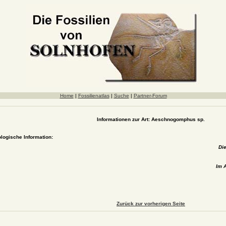
Home
|
Fossilienatlas
|
Suche
|
Partner-Forum
Informationen zur Art: Aeschnogomphus sp.
ologische Information:
Die
Im A
Zurück zur vorherigen Seite