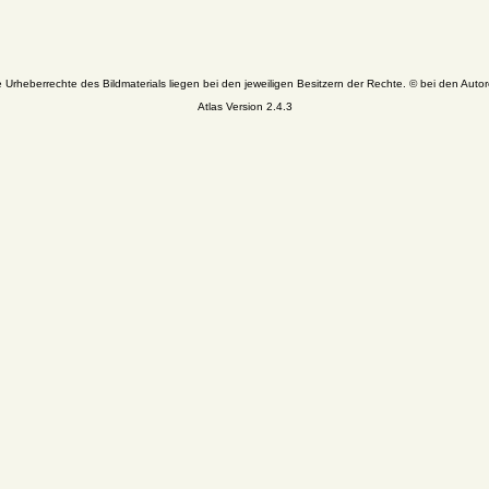
e Urheberrechte des Bildmaterials liegen bei den jeweiligen Besitzern der Rechte. © bei den Autor
Atlas Version 2.4.3