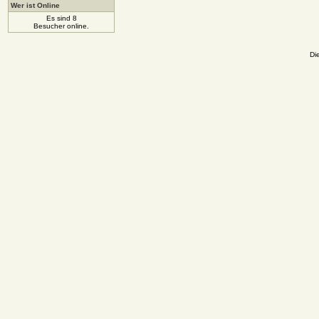
Wer ist Online
Es sind 8
Besucher online.
Di