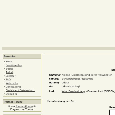
Bereiche
·
Home
·
Fossilienatlas
·
Suche
Bi
·
Artikel
Ordnung:
Krebse (Crustacea) und deren Verwandten
·
Literatur
Familie:
Schwimmkrebse (Natantia)
·
FAQ
·
Gattung:
Udora
Web Links
·
Art:
Udora koschnyi
Danksagung
·
Disclaimer / Datenschutz
Link:
Wiss. Beschreibung
- Externer Link (PDF File
·
Steinkern
Beschreibung der Art:
Partner-Forum
Unser
Partner-Forum
für
Reko
Fragen zum Thema.