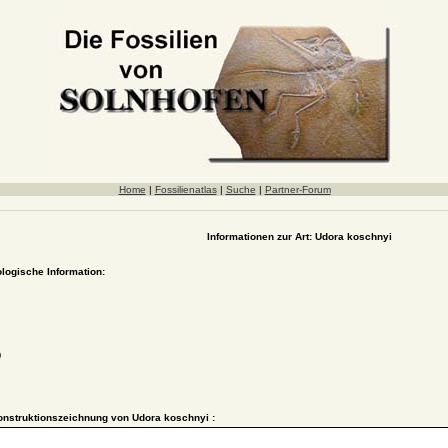
Home
|
Fossilienatlas
|
Suche
|
Partner-Forum
Informationen zur Art: Udora koschnyi
ologische Information:
)
nstruktionszeichnung von Udora koschnyi :