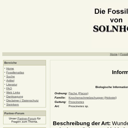
Home
|
Fossil
Bereiche
·
Home
Inform
·
Fossilienatlas
·
Suche
·
Artikel
·
Literatur
Biologische Information
·
FAQ
·
Web Links
Ordnung:
Fische (Pisces)
·
Danksagung
Familie:
Knochenschmelzschupper (Holostei)
·
Disclaimer / Datenschutz
Gattung:
Proscinetes
·
Steinkern
Art:
Proscinetes sp.
Partner-Forum
Unser
Partner-Forum
für
Fragen zum Thema.
Beschreibung der Art:
Wunder