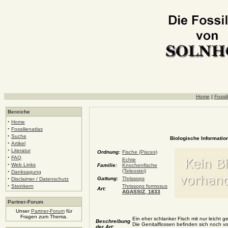
Home
|
Fossil
Bereiche
·
Home
·
Fossilienatlas
·
Suche
Biologische Information
·
Artikel
·
Literatur
Ordnung:
Fische (Pisces)
·
FAQ
Echte
·
Web Links
Familie:
Knochenfische
·
(Teleostei)
Danksagung
·
Gattung:
Thrissops
Disclaimer / Datenschutz
·
Steinkern
Thrissops formosus
Art:
AGASSIZ, 1833
Partner-Forum
Unser
Partner-Forum
für
Fragen zum Thema.
Ein eher schlanker Fisch mit nur leicht g
Beschreibung
Die Genitalflossen befinden sich noch vo
der Art: