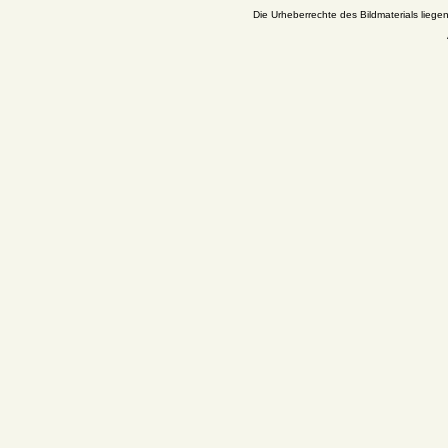
Die Urheberrechte des Bildmaterials liege