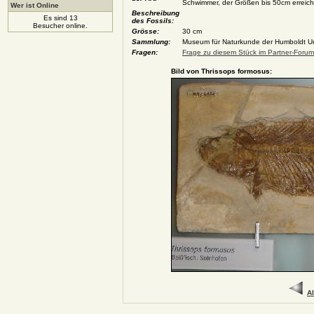
Schwimmer, der Größen bis 50cm erreic
Wer ist Online
Beschreibung
Es sind 13
des Fossils:
Besucher online.
Grösse:
30 cm
Sammlung:
Museum für Naturkunde der Humboldt Univ
Fragen:
Frage zu diesem Stück im Partner-Forum 
Bild von Thrissops formosus:
Al