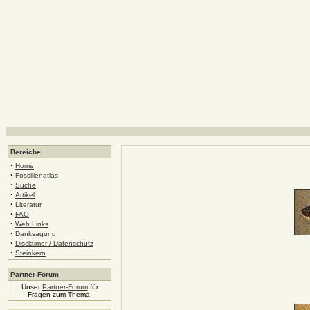
Bereiche
·
Home
·
Fossilienatlas
·
Suche
·
Artikel
·
Literatur
·
FAQ
·
Web Links
·
Danksagung
·
Disclaimer / Datenschutz
·
Steinkern
Partner-Forum
Unser
Partner-Forum
für
Fragen zum Thema.