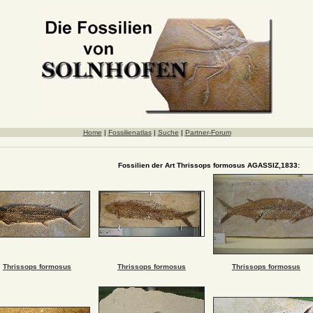
Home
|
Fossilienatlas
|
Suche
|
Partner-Forum
Fossilien der Art Thrissops formosus AGASSIZ,1833:
Thrissops formosus
Thrissops formosus
Thrissops formosus