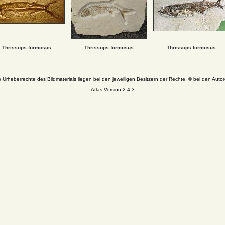
Thrissops formosus
Thrissops formosus
Thrissops formosus
e Urheberrechte des Bildmaterials liegen bei den jeweiligen Besitzern der Rechte. © bei den Autor
Atlas Version 2.4.3