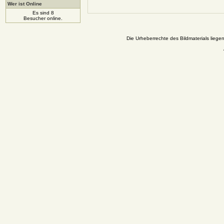
Wer ist Online
Es sind 8
Besucher online.
Die Urheberrechte des Bildmaterials liege