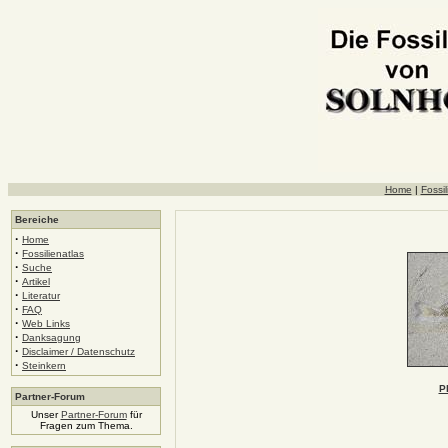
Home
|
Fossil
Bereiche
·
Home
·
Fossilienatlas
·
Suche
·
Artikel
·
Literatur
·
FAQ
·
Web Links
·
Danksagung
·
Disclaimer / Datenschutz
·
Steinkern
P
Partner-Forum
Unser
Partner-Forum
für
Fragen zum Thema.