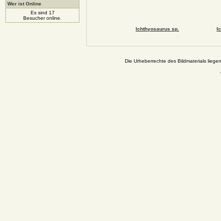
Wer ist Online
Es sind 17
Besucher online.
Ichthyosaurus sp.
I
Die Urheberrechte des Bildmaterials liege