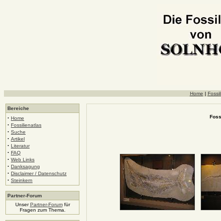
Home
|
Fossil
Bereiche
Foss
·
Home
·
Fossilienatlas
·
Suche
·
Artikel
·
Literatur
·
FAQ
·
Web Links
·
Danksagung
·
Disclaimer / Datenschutz
·
Steinkern
Partner-Forum
Unser
Partner-Forum
für
Fragen zum Thema.